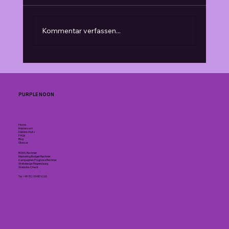
Kommentar verfassen...
Die Bedeutung von Responsivität:
Warum mobiles Webdesign
unerlässlich ist.
PURPLE NOON
Home
Impressum
Datenschutz
FAQs
Blog
Glossar
ROAS-Rechner
Marketing Budget Rechner
Kampagnen Prognose Rechner
Webdesign Regensburg
Website-Check
Tel. +49 152 0948 9265