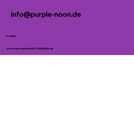
info@purple-noon.de
Instagram
Unsere Partner-Agentur in Berlin:
L&M Media Design